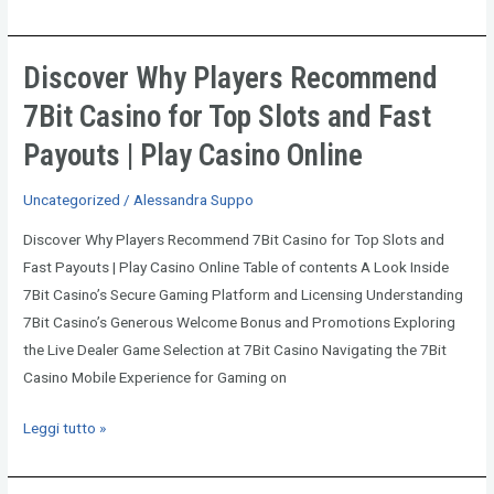
a
Factory
Lifelike
verification
AI
Discover Why Players Recommend
Companion
7Bit Casino for Top Slots and Fast
Payouts | Play Casino Online
Uncategorized
/
Alessandra Suppo
Discover Why Players Recommend 7Bit Casino for Top Slots and
Fast Payouts | Play Casino Online Table of contents A Look Inside
7Bit Casino’s Secure Gaming Platform and Licensing Understanding
7Bit Casino’s Generous Welcome Bonus and Promotions Exploring
the Live Dealer Game Selection at 7Bit Casino Navigating the 7Bit
Casino Mobile Experience for Gaming on
Discover
Leggi tutto »
Why
Players