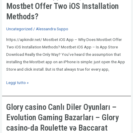
Baxışla
Mostbet Offer Two iOS Installation
İcmalı
Methods?
–
Pin
Uncategorized
/
Alessandra Suppo
Up
Nədir
https://apkindir.net/ Mostbet iOS App – Why Does Mostbet Offer
və
Two iOS Installation Methods? Mostbet iOS App – Is App Store
Niyə
Download Really the Only Way? You’ve heard the assumption that
Diqqətə
installing the Mostbet app on an iPhone is simple: just open the App
Layiqdir
Store and click install. But is that always true for every app,
Mostbet
Leggi tutto »
iOS
App
–
Glory casino Canlı Diler Oyunları –
Why
Evolution Gaming Bazarları – Glory
Does
casino-da Roulette və Baccarat
Mostbet