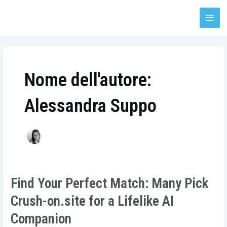
Vai
al
MAIN
contenuto
MEN
Nome dell'autore:
Alessandra Suppo
Find Your Perfect Match: Many Pick
Crush-on.site for a Lifelike AI
Companion