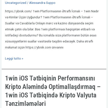
Uncategorized
/
Alessandra Suppo
Bazarları
–
https://ybisk.com/ 1win Platformasının Ətraflı İcmalı – 1win Nədir
Glory
və Kimlər Üçün Uyğundur? 1win Platformasının Ətraflı İcmalı –
casino-
Suallar və Cavablarla Onlayn mərc və kazino dünyasında seçim
da
etmək çətin ola bilər. Bəs 1win platforması həqiqətən etibarlı və
Roulette
istifadəçi dostudurmu? Bu icmalda sizə platformanın bütün əsas
və
xüsusiyyətlərini suallar vasitəsilə təqdim edəcəyik. Daha ətraflı
Baccarat
məlumat üçün https://ybisk.com ünvanını
Dəyərləri
1win
Leggi tutto »
Platformasının
Ətraflı
İcmalı
1win iOS Tətbiqinin Performansını
–
Kripto Aləmində Optimallaşdırmaq –
1win
1win iOS Tətbiqində Kripto Valyuta
Nədir
və
Tənzimləmələri
Kimlər