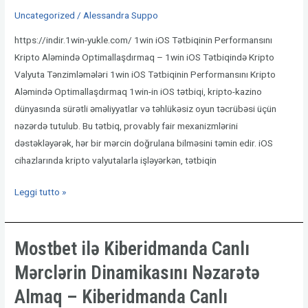
Üçün
Uncategorized
/
Alessandra Suppo
Uyğundur?
https://indir.1win-yukle.com/ 1win iOS Tətbiqinin Performansını
Kripto Aləmində Optimallaşdırmaq – 1win iOS Tətbiqində Kripto
Valyuta Tənzimləmələri 1win iOS Tətbiqinin Performansını Kripto
Aləmində Optimallaşdırmaq 1win-in iOS tətbiqi, kripto-kazino
dünyasında sürətli əməliyyatlar və təhlükəsiz oyun təcrübəsi üçün
nəzərdə tutulub. Bu tətbiq, provably fair mexanizmlərini
dəstəkləyərək, hər bir mərcin doğrulana bilməsini təmin edir. iOS
cihazlarında kripto valyutalarla işləyərkən, tətbiqin
1win
Leggi tutto »
iOS
Tətbiqinin
Performansını
Mostbet ilə Kiberidmanda Canlı
Kripto
Mərclərin Dinamikasını Nəzarətə
Aləmində
Almaq – Kiberidmanda Canlı
Optimallaşdırmaq